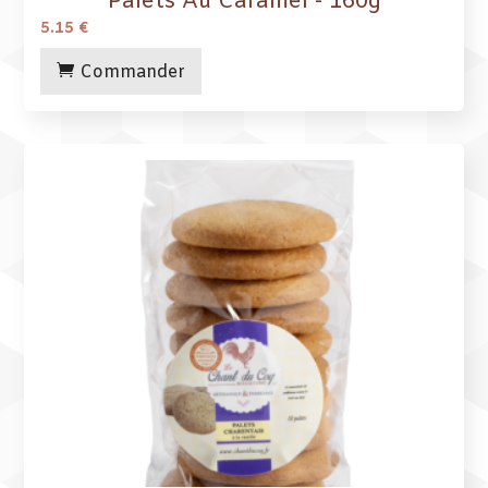
Palets Au Caramel - 160g
5.15
€
Commander